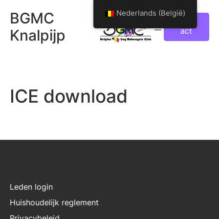
Spring
Nederlands (België)
BGMC
naar
Cont
act
Knalpijp
de
inhoud
ICE download
Leden login
Huishoudelijk reglement
Privacybeleid