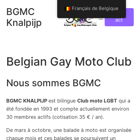
Aller
Français de Belgique
BGMC
au
Cont
act
Knalpijp
contenu
Belgian Gay Moto Club
Nous sommes BGMC
BGMC KNALPIJP
est bilingue
Club moto LGBT
qui a
été fondée en 1993 et compte actuellement environ
30 membres actifs
(cotisation 35 € / an
).
De mars à octobre, une balade à moto est organisée
chaque mois et ces balades se poursuivent un