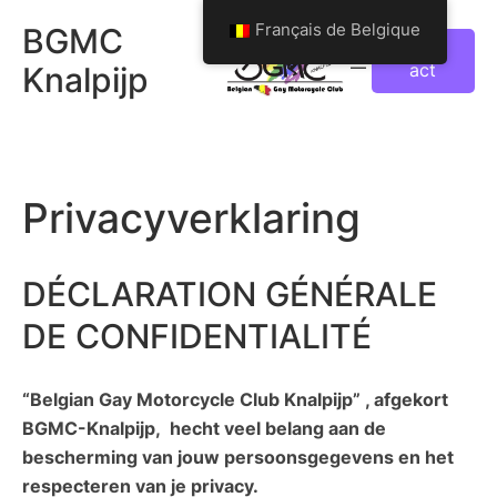
Aller
Français de Belgique
BGMC
au
Cont
act
Knalpijp
contenu
Privacyverklaring
DÉCLARATION GÉNÉRALE
DE CONFIDENTIALITÉ
“Belgian Gay Motorcycle Club Knalpijp” , afgekort
BGMC-Knalpijp, hecht veel belang aan de
bescherming van jouw persoonsgegevens en het
respecteren van je privacy.